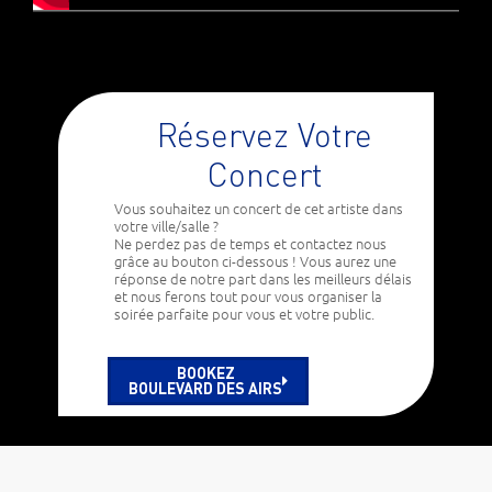
Réservez Votre
Concert
Vous souhaitez un concert de cet artiste dans
votre ville/salle ?
Ne perdez pas de temps et contactez nous
grâce au bouton ci-dessous ! Vous aurez une
réponse de notre part dans les meilleurs délais
et nous ferons tout pour vous organiser la
soirée parfaite pour vous et votre public.
BOOKEZ
BOULEVARD DES AIRS