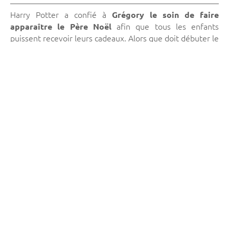
Harry Potter a confié à
Grégory le soin de faire
afin que tous les enfants
apparaître le Père Noël
puissent recevoir leurs cadeaux. Alors que doit débuter le
spectacle, la partenaire de Grégory n’étant toujours pas
arrivée,
il décide de commencer seul.
, un petit clown
Déboule alors sur scène Toupie
survolté telle une tornade dévastatrice qui décide de
servir de partenaire à Grégory.
1
h10 de spectacle alliant rêve, musique, humour, pour
que la magie de Noël émerveille les petits et les
grands.
Plusieurs possibilités d’agrémenter le spectacle avec
2 ou 5 danseuses