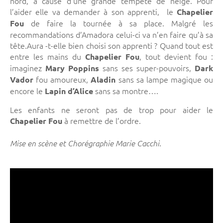
nord, à cause d’une grande tempête de neige. Pour
l’aider elle va demander à son apprenti, le
Chapelier
de faire la tournée à sa place. Malgré les
Fou
recommandations d’Amadora celui-ci va n’en faire qu’à sa
tête.Aura -t-elle bien choisi son apprenti ? Quand tout est
entre les mains du
, tout devient fou :
Chapelier Fou
imaginez
sans ses super-pouvoirs,
Mary Poppins
Dark
fou amoureux,
sans sa lampe magique ou
Vador
Aladin
encore le
sans sa montre….
Lapin d’Alice
Les enfants ne seront pas de trop pour aider le
à remettre de l’ordre.
Chapelier Fou
.
Mise en scène et Chorégraphie Marie Cacchi