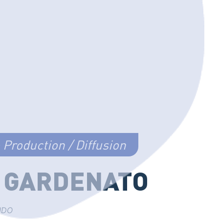
Production / Diffusion
 GARDENATO
SIDO