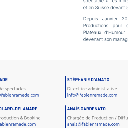
spectacle « Les mots
et en Suisse devant 
Depuis Janvier 20
Productions pour 
Plateaux d’Humour 
devenant son manag
MADE
STÉPHANIE D'AMATO
de spectacles
Directrice administrative
@fabienramade.com
info@fabienramade.com
COLARD-DELAMARE
ANAÏS GARDENATO
roduction & Booking
Chargée de Production / Diffu
abienramade.com
anais@fabienramade.com