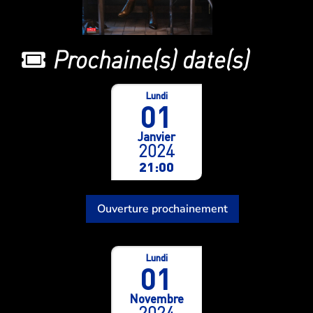
Prochaine(s) date(s)
Lundi
01
Janvier
2024
21:00
Ouverture prochainement
Lundi
01
Novembre