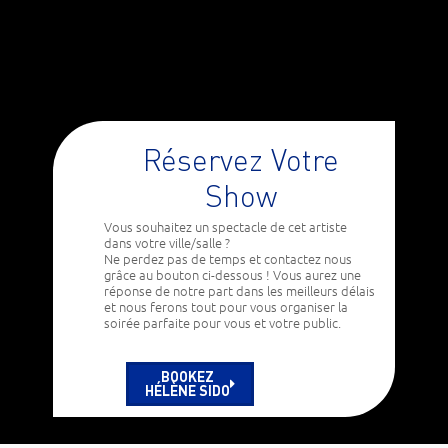
Réservez Votre
Show
Vous souhaitez un spectacle de cet artiste
dans votre ville/salle ?
Ne perdez pas de temps et contactez nous
grâce au bouton ci-dessous ! Vous aurez une
réponse de notre part dans les meilleurs délais
et nous ferons tout pour vous organiser la
soirée parfaite pour vous et votre public.
BOOKEZ
HÉLÈNE SIDO