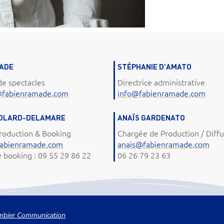
MADE
STÉPHANIE D'AMATO
de spectacles
Directrice administrative
@fabienramade.com
info@fabienramade.com
COLARD-DELAMARE
ANAÏS GARDENATO
roduction & Booking
Chargée de Production / Diffu
abienramade.com
anais@fabienramade.com
booking : 09 55 29 86 22
06 26 79 23 63
lombier Communication