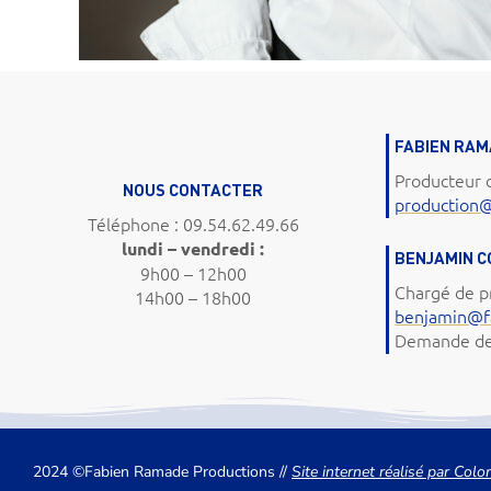
FABIEN RA
Producteur 
NOUS CONTACTER
production
Téléphone : 09.54.62.49.66
lundi – vendredi :
BENJAMIN 
9h00 – 12h00
Chargé de p
14h00 – 18h00
benjamin@f
Demande de 
2024 ©Fabien Ramade Productions //
Site internet réalisé par Co